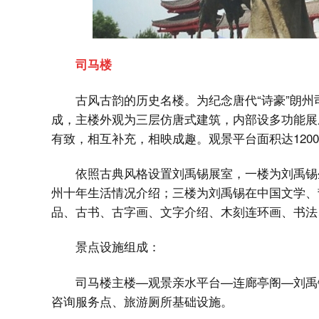
司马楼
古风古韵的历史名楼。为纪念唐代“诗豪”朗
成，主楼外观为三层仿唐式建筑，内部设多功能展
有致，相互补充，相映成趣。观景平台面积达120
依照古典风格设置刘禹锡展室，一楼为刘禹锡
州十年生活情况介绍；三楼为刘禹锡在中国文学、
品、古书、古字画、文字介绍、木刻连环画、书法
景点设施组成：
司马楼主楼—观景亲水平台—连廊亭阁—刘禹
咨询服务点、旅游厕所基础设施。