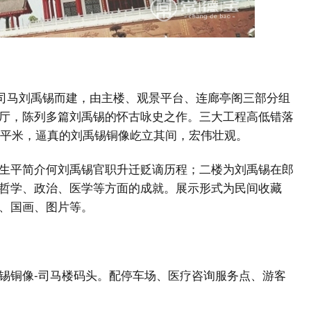
州司马刘禹锡而建，由主楼、观景平台、连廊亭阁三部分组
厅，陈列多篇刘禹锡的怀古咏史之作。三大工程高低错落
0平米，逼真的刘禹锡铜像屹立其间，宏伟壮观。
生平简介何刘禹锡官职升迁贬谪历程；二楼为刘禹锡在郎
哲学、政治、医学等方面的成就。展示形式为民间收藏
、国画、图片等。
锡铜像-司马楼码头。配停车场、医疗咨询服务点、游客