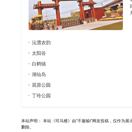
沅澧农韵
太阳谷
白鹤镇
湖仙岛
屈原公园
丁玲公园
本站声明：
本站《司马楼》由"不服输i"网友投稿，仅作为展
删除。