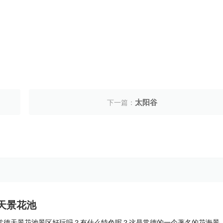
太阳谷
下一篇：
天景花池
常德天景花池景区好玩吗？有什么特色呢？这是常德的一个著名的花海景