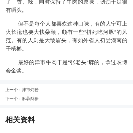
了：香、辣，同时保持了牛肉的原味，韧劲十足很
有嚼头。
但不是每个人都喜欢这种口味，有的人宁可上
火长疮也要大快朵颐，颇有一些“拼死吃河豚“的风
范。有的人则是大皱眉头，有如外省人初尝湖南的
干槟榔。
最好的津市牛肉干是“张老头“牌的，拿过农博
会金奖。
上一个：
津市炖粉
下一个：
麻蓉酥糖
相关资料