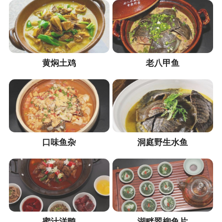
黄焖土鸡
老八甲鱼
口味鱼杂
洞庭野生水鱼
蜜汁洋鸭
湖畔翠柳鱼片