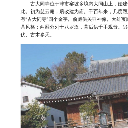
古大同寺位于津市窑坡乡境内大同山上，始建
此。初为慈云庵，后改建为庙。千百年来，几度毁
有“古大同寺”四个金字。前殿供关羽神像。大雄
具风格；两厢分列十八罗汉，背后供千手观音。另
伏、古木参天。