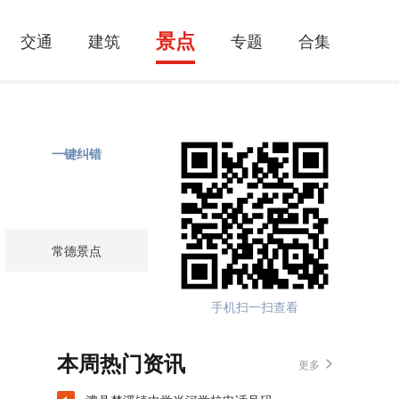
景点
交通
建筑
专题
合集
一键纠错
常德景点
手机扫一扫查看
本周热门资讯
更多