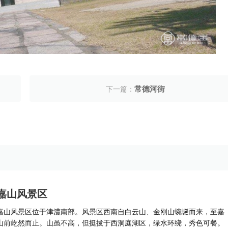
常德河街
下一篇：
嘉山风景区
嘉山风景区位于津澧南部。风景区西南自白云山、金刚山蜿蜒而来，至嘉
山前屹然而止。山虽不高，但挺拔于西洞庭湖区，绿水环绕，秀色可餐。