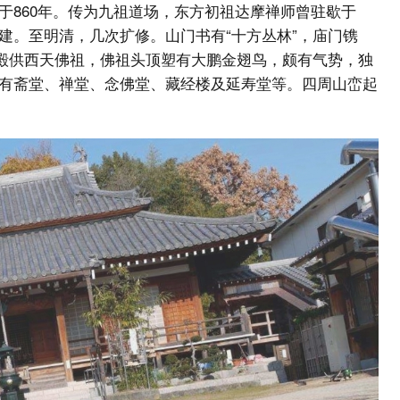
于860年。传为九祖道场，东方初祖达摩禅师曾驻歇于
建。至明清，几次扩修。山门书有“十方丛林”，庙门镌
宝殿供西天佛祖，佛祖头顶塑有大鹏金翅鸟，颇有气势，独
有斋堂、禅堂、念佛堂、藏经楼及延寿堂等。四周山峦起