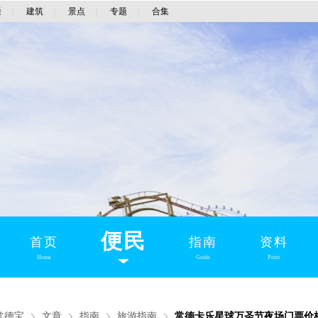
通
|
建筑
|
景点
|
专题
|
合集
便民
首页
指南
资料
Home
Guide
Point
常德宝
文章
指南
旅游指南
常德卡乐星球万圣节夜场门票价